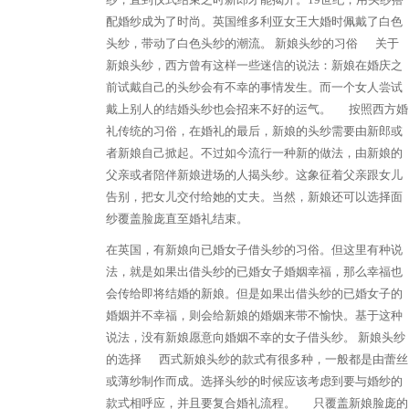
配婚纱成为了时尚。英国维多利亚女王大婚时佩戴了白色
头纱，带动了白色头纱的潮流。 新娘头纱的习俗 关于
新娘头纱，西方曾有这样一些迷信的说法：新娘在婚庆之
前试戴自己的头纱会有不幸的事情发生。而一个女人尝试
戴上别人的结婚头纱也会招来不好的运气。 按照西方婚
礼传统的习俗，在婚礼的最后，新娘的头纱需要由新郎或
者新娘自己掀起。不过如今流行一种新的做法，由新娘的
父亲或者陪伴新娘进场的人揭头纱。这象征着父亲跟女儿
告别，把女儿交付给她的丈夫。当然，新娘还可以选择面
纱覆盖脸庞直至婚礼结束。
在英国，有新娘向已婚女子借头纱的习俗。但这里有种说
法，就是如果出借头纱的已婚女子婚姻幸福，那么幸福也
会传给即将结婚的新娘。但是如果出借头纱的已婚女子的
婚姻并不幸福，则会给新娘的婚姻来带不愉快。基于这种
说法，没有新娘愿意向婚姻不幸的女子借头纱。 新娘头纱
的选择 西式新娘头纱的款式有很多种，一般都是由蕾丝
或薄纱制作而成。选择头纱的时候应该考虑到要与婚纱的
款式相呼应，并且要复合婚礼流程。 只覆盖新娘脸庞的