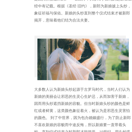
经中有记载。根据《圣经·旧约》，新郎为新娘披上头纱，
象征祈福与保佑。新娘的头纱直到整个仪式结束才被新郎
揭开，意味着他们结为合法夫妻。
大多数人认为新娘头纱起源于古罗马时代，当时人们认为
新娘的美丽会让邪恶的生灵心生妒忌，从而加害于新娘，
因而用头纱遮挡新娘的容貌。但当时新娘头纱的颜色是鲜
红或者鲜黄，这类颜色象征着火，被认为是邪恶生灵害怕
的颜色。 到了中世界，因为包办婚姻盛行，为了防止新郎
不喜欢新娘的容貌而中途反悔，所以新娘要一直带着头
纱，直到仪式结束之时新郎才能揭开。19世纪，用头纱搭