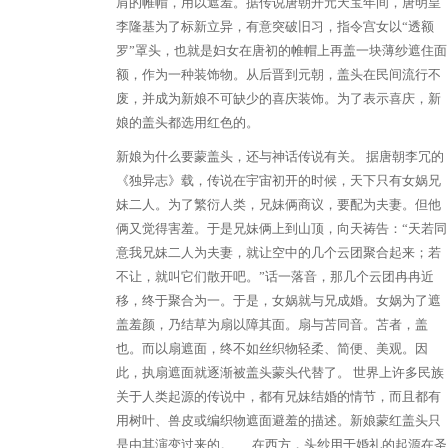
肩的帷帽，用以遮羞。据传说唐朝开元天宝年间，唐明皇
李隆基为了标新立异，有意突破旧习，指令宫女以“透额
罗”罩头，也就是妇女在唐初的帷帽上再盖一块薄纱遮住面
额，作为一种装饰物。从后晋到元朝，盖头在民间流行不
废，并成为新娘不可缺少的喜庆装饰。为了表示喜庆，新
娘的盖头都选用红色的。
新娘为什么要蒙盖头，还与神话传说有关。 据唐朝李冗的
《独异志》载，传说在宇宙初开的时候，天下只有女娲兄
妹二人。为了繁衍人类，兄妹俩商议，要配为夫妻。但他
俩又觉得害羞。于是兄妹俩上到山顶，向天祷告：“天若同
意我兄妹二人为夫妻，就让空中的几个云团聚合起来；若
不让，就叫它们散开吧。”话一落音，那几个云团冉冉近
移，终于聚合为一。于是，女娲就与兄成婚。女娲为了遮
盖羞颜，乃结草为扇以障其面。扇与苫同音。苫者，盖
也。而以扇遮面，终不如丝织物轻柔、简便、美观。因
此，执扇遮面就逐渐被盖头蒙头代替了。 世界上许多民族
关于人类起源的传说中，都有兄妹结婚的情节，而且都有
用树叶、兽皮或编织物遮面避羞的描述。新娘蒙红盖头只
是由其演变过来的。 在西方，头纱用于婚礼的起源在圣