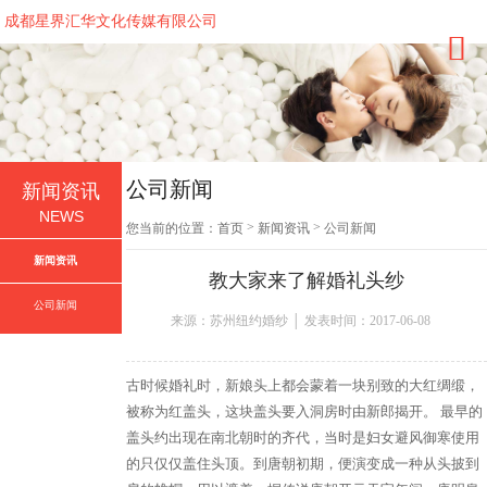
成都星界汇华文化传媒有限公司
公司新闻
新闻资讯
NEWS
>
>
您当前的位置：
首页
新闻资讯
公司新闻
新闻资讯
教大家来了解婚礼头纱
公司新闻
来源：苏州纽约婚纱 │ 发表时间：2017-06-08
古时候婚礼时，新娘头上都会蒙着一块别致的大红绸缎，
被称为红盖头，这块盖头要入洞房时由新郎揭开。 最早的
盖头约出现在南北朝时的齐代，当时是妇女避风御寒使用
的只仅仅盖住头顶。到唐朝初期，便演变成一种从头披到